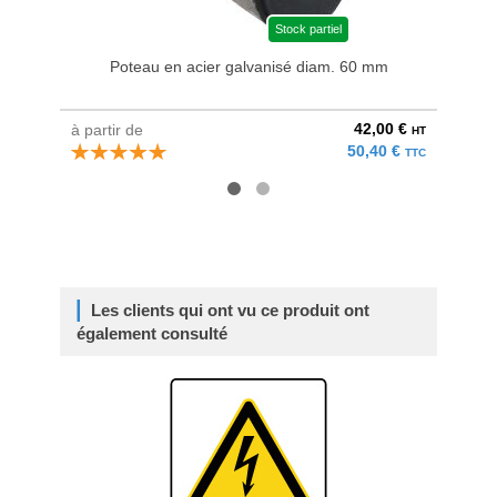
Stock partiel
Poteau en acier galvanisé diam. 60 mm
Bri
42,00 €
à partir de
au pri
HT
50,40 €
TTC
Les clients qui ont vu ce produit ont
également consulté