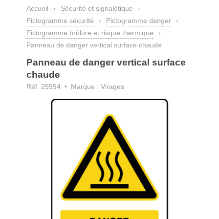
Accueil
›
Sécurité et signalétique
›
Pictogramme sécurité
›
Pictogramme danger
›
Pictogramme brûlure et risque thermique
›
Panneau de danger vertical surface chaude
Panneau de danger vertical surface
chaude
Réf. 25594 • Marque : Virages