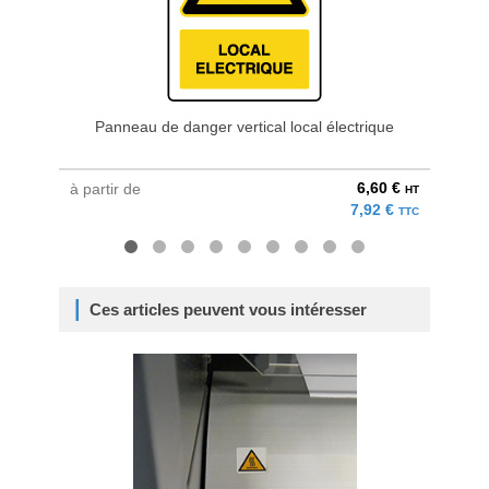
Panneau de danger vertical local électrique
Pann
6,60 €
à partir de
à parti
HT
7,92 €
TTC
Ces articles peuvent vous intéresser