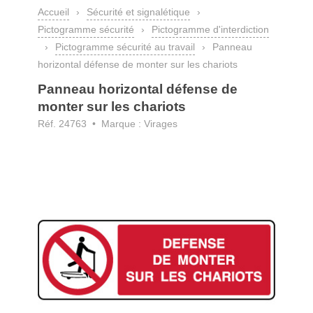
Accueil
›
Sécurité et signalétique
›
Pictogramme sécurité
›
Pictogramme d'interdiction
›
Pictogramme sécurité au travail
›
Panneau
horizontal défense de monter sur les chariots
Panneau horizontal défense de
monter sur les chariots
Réf. 24763 • Marque : Virages