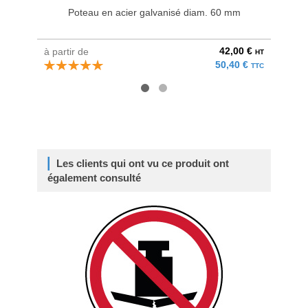
Poteau en acier galvanisé diam. 60 mm
Bri
42,00 €
à partir de
au pri
HT
50,40 €
TTC
Les clients qui ont vu ce produit ont
également consulté