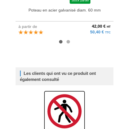
Stock partiel
Poteau en acier galvanisé diam. 60 mm
Bri
42,00 €
à partir de
au pri
HT
50,40 €
TTC
Les clients qui ont vu ce produit ont
également consulté