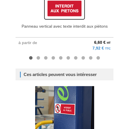
Panneau vertical avec texte interdit aux piétons
Pa
6,60 €
à partir de
à parti
HT
7,92 €
TTC
Ces articles peuvent vous intéresser