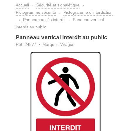
Accueil
›
Sécurité et signalétique
›
Pictogramme sécurité
›
Pictogramme d'interdiction
›
Panneau accès interdit
›
Panneau vertical
interdit au public
Panneau vertical interdit au public
Réf. 24877 • Marque : Virages