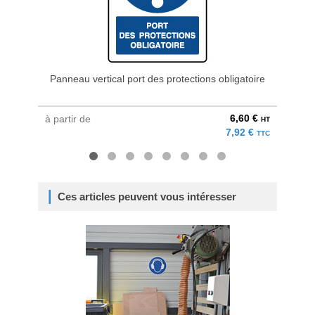
Panneau vertical port des protections obligatoire
Panneau 
6,60 €
à partir de
à parti
HT
7,92 €
TTC
Ces articles peuvent vous intéresser