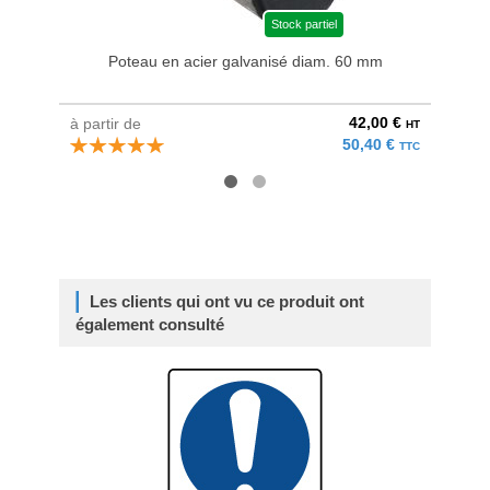
Stock partiel
Poteau en acier galvanisé diam. 60 mm
Bri
42,00 €
à partir de
au pri
HT
50,40 €
TTC
Les clients qui ont vu ce produit ont
également consulté