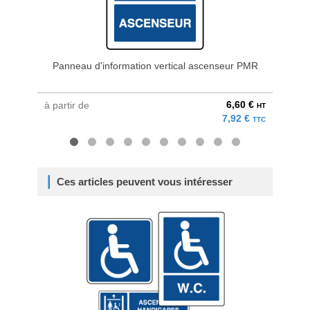
Panneau d'information vertical ascenseur PMR
Pan
6,60 €
à partir de
à parti
HT
7,92 €
TTC
Ces articles peuvent vous intéresser