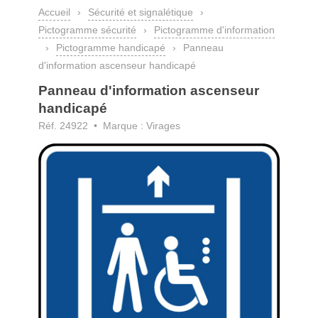
Accueil
›
Sécurité et signalétique
›
Pictogramme sécurité
›
Pictogramme d'information
›
Pictogramme handicapé
›
Panneau
d'information ascenseur handicapé
Panneau d'information ascenseur
handicapé
Réf. 24922 • Marque : Virages