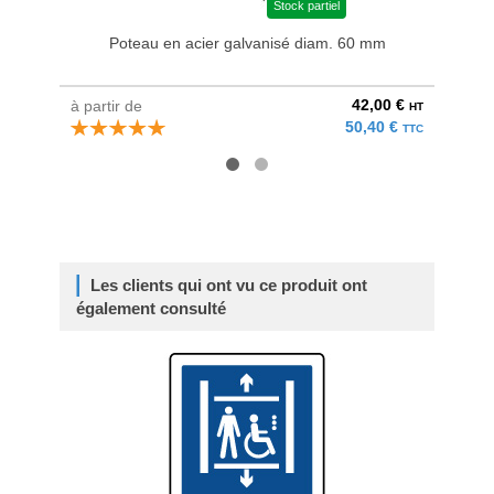
Stock partiel
Poteau en acier galvanisé diam. 60 mm
Bri
42,00 €
à partir de
au pri
HT
50,40 €
TTC
Les clients qui ont vu ce produit ont
également consulté