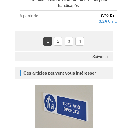
Panneau d'information rampe d'accès pour
handicapés
7,70 €
à partir de
HT
9,24 €
TTC
1
2
3
4
Suivant ›
Ces articles peuvent vous intéresser