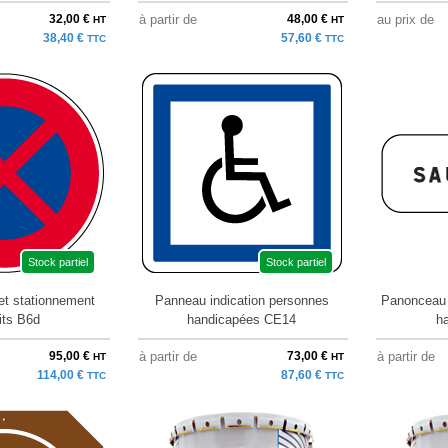
32,00 €
à partir de
48,00 €
au prix de
HT
HT
38,40 €
57,60 €
TTC
TTC
Stock partiel
Stock partiel
et stationnement
Panneau indication personnes
Panonceau 
dits B6d
handicapées CE14
h
95,00 €
à partir de
73,00 €
à partir de
HT
HT
114,00 €
87,60 €
TTC
TTC