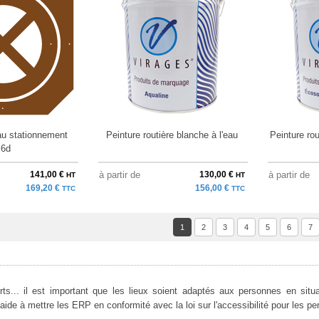
au stationnement
Peinture routière blanche à l'eau
Peinture rou
6d
141,00 €
à partir de
130,00 €
à partir de
HT
HT
169,20 €
156,00 €
TTC
TTC
1
2
3
4
5
6
7
... il est important que les lieux soient adaptés aux personnes en situat
us aide à mettre les ERP en conformité avec la loi sur l'accessibilité pour le