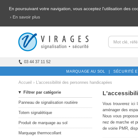
En poursuivant votre navigation, vous acceptez l'utilisation des c
› En savoir plus
03 44 37 11 52
MARQUAGE AU SOL |
SÉCURITÉ E
Accueil
›
L'accessibilité des personnes handicapées
L'accessibi
Filtrer par catégorie
Panneau de signalisation routière
Vous trouverez ici 
aménager des espac
Totem signalétique
Nous vous proposons
nez de marche et pr
Produit de marquage au sol
de voirie PMR, dispos
Marquage thermocollant