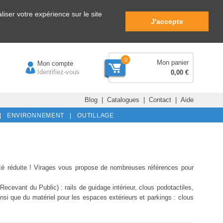
iser votre expérience sur le site
J'accepte
0
Mon panier
Mon compte
Identifiez-vous
0,00 €
Blog
|
Catalogues
|
Contact
|
Aide
|
ENVIRONNEMENT |
OUTILLAGE
ilité réduite ! Virages vous propose de nombreuses références pour
vant du Public) : rails de guidage intérieur, clous podotactiles,
nsi que du matériel pour les espaces extérieurs et parkings : clous