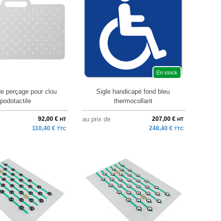
En stock
de perçage pour clou
Sigle handicapé fond bleu
podotactile
thermocollant
92,00 €
au prix de
207,00 €
HT
HT
110,40 €
248,40 €
TTC
TTC