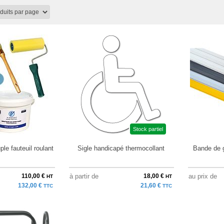
Stock partiel
le fauteuil roulant
Sigle handicapé thermocollant
Bande de g
110,00 €
à partir de
18,00 €
au prix de
HT
HT
132,00 €
21,60 €
TTC
TTC