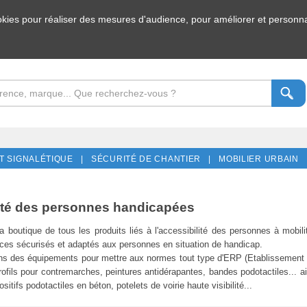
ookies pour réaliser des mesures d'audience, pour améliorer et personnal
T SIGNALÉTIQUE |
SÉCURITÉ DE CHANTIER |
MOBILIER URBAIN 
lité des personnes handicapées
la boutique de tous les produits liés à l'accessibilité des personnes à mob
es sécurisés et adaptés aux personnes en situation de handicap.
 des équipements pour mettre aux normes tout type d'ERP (Etablissement Rece
ofils pour contremarches, peintures antidérapantes, bandes podotactiles... ai
itifs podotactiles en béton, potelets de voirie haute visibilité...