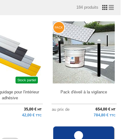
184 produits
PACK
Stock partiel
uidage pour l'intérieur
Pack d'éveil à la vigilance
adhésive
35,00 €
au prix de
654,00 €
HT
HT
42,00 €
784,80 €
TTC
TTC