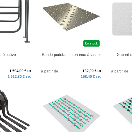
En stock
 sélective
Bande podotactile en inox à visser
Gabarit 
1 594,00 €
à partir de
132,00 €
à partir de
HT
HT
1 912,80 €
158,40 €
TTC
TTC