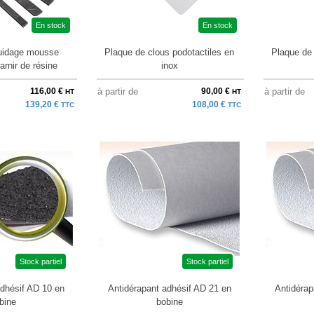
En stock
En stock
uidage mousse
Plaque de clous podotactiles en
Plaque de 
arnir de résine
inox
116,00 €
à partir de
90,00 €
à partir de
HT
HT
139,20 €
108,00 €
TTC
TTC
Stock partiel
Stock partiel
adhésif AD 10 en
Antidérapant adhésif AD 21 en
Antidérap
bine
bobine