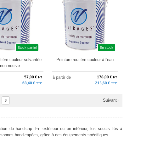
Stock partiel
En stock
tière couleur solvantée
Peinture routière couleur à l'eau
non nocive
57,00 €
à partir de
178,00 €
HT
HT
68,40 €
213,60 €
TTC
TTC
Suivant ›
8
ion de handicap. En extérieur ou en intérieur, les soucis liés à
s personnes handicapées, grâce à des équipements spécifiques.