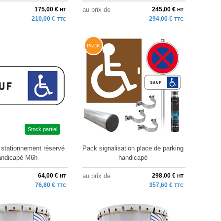
175,00 €
au prix de
245,00 €
HT
HT
210,00 €
294,00 €
TTC
TTC
PACK
Stock partiel
stationnement réservé
Pack signalisation place de parking
andicapé M6h
handicapé
64,00 €
au prix de
298,00 €
HT
HT
76,80 €
357,60 €
TTC
TTC