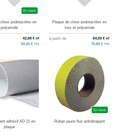
En stock
clous podotactiles en
Plaque de clous podotactiles en
polyamide
inox et polyamide
42,00 €
à partir de
64,00 €
HT
HT
50,40 €
76,80 €
TTC
TTC
En stock
ant adhésif AD 21 en
Ruban jaune fluo antidérapant
plaque