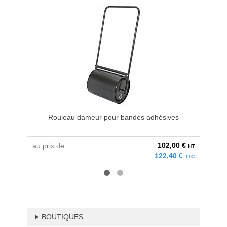
Rouleau dameur pour bandes adhésives
102,00 €
au prix de
à parti
HT
122,40 €
TTC
BOUTIQUES