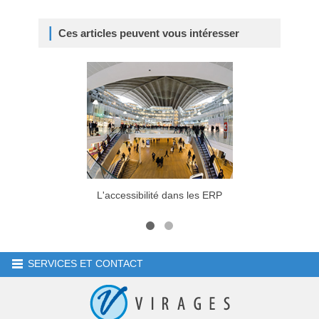
Ces articles peuvent vous intéresser
L'accessibilité dans les ERP
Bande 
SERVICES ET CONTACT