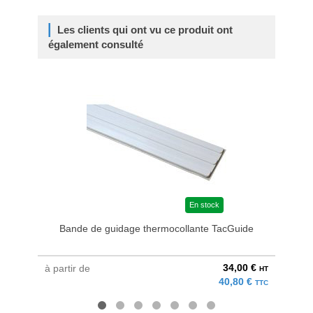
Les clients qui ont vu ce produit ont
également consulté
En stock
Bande de guidage thermocollante TacGuide
34,00 €
à partir de
à parti
HT
40,80 €
TTC