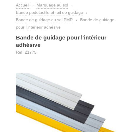
Accueil
›
Marquage au sol
›
Bande podotactile et rail de guidage
›
Bande de guidage au sol PMR
›
Bande de guidage
pour l'intérieur adhésive
Bande de guidage pour l'intérieur
adhésive
Réf. 21775