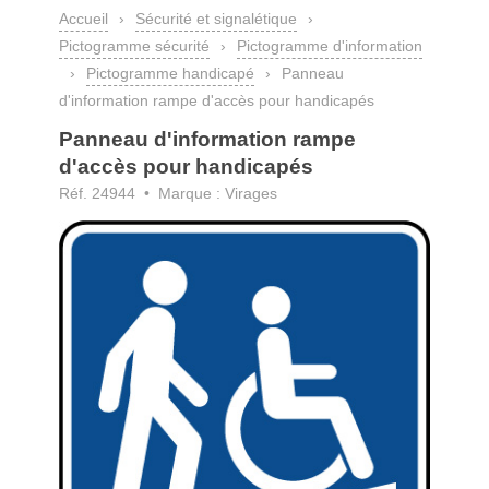
Accueil
›
Sécurité et signalétique
›
Pictogramme sécurité
›
Pictogramme d'information
›
Pictogramme handicapé
›
Panneau
d'information rampe d'accès pour handicapés
Panneau d'information rampe
d'accès pour handicapés
Réf. 24944 • Marque : Virages