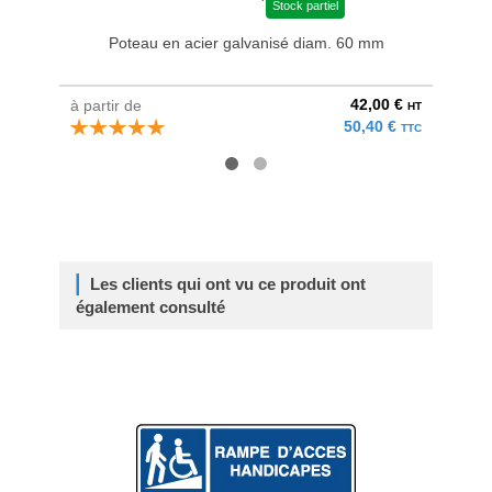
Stock partiel
Poteau en acier galvanisé diam. 60 mm
Bri
42,00 €
à partir de
au pri
HT
50,40 €
TTC
Les clients qui ont vu ce produit ont
également consulté