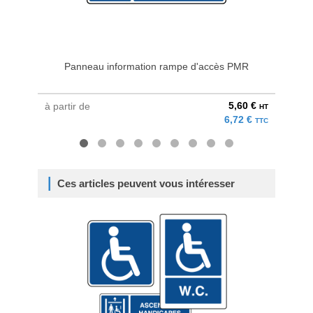
Panneau information rampe d'accès PMR
Pannea
5,60 €
à partir de
à parti
HT
6,72 €
TTC
Ces articles peuvent vous intéresser