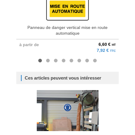
Panneau de danger vertical mise en route
Pannea
automatique
6,60 €
à partir de
à parti
HT
7,92 €
TTC
Ces articles peuvent vous intéresser