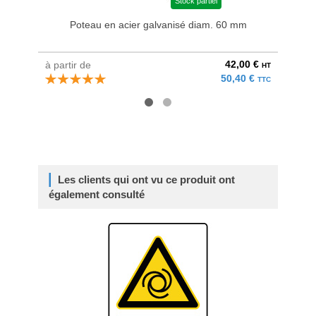
Stock partiel
Poteau en acier galvanisé diam. 60 mm
Bri
42,00 €
à partir de
au pri
HT
50,40 €
TTC
Les clients qui ont vu ce produit ont
également consulté