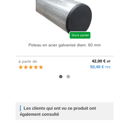
Stock partiel
Poteau en acier galvanisé diam. 60 mm
Bri
42,00 €
à partir de
au pri
HT
50,40 €
TTC
Les clients qui ont vu ce produit ont
également consulté