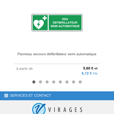
Panneau secours défibrillateur semi automatique
Pannea
5,60 €
à partir de
à parti
HT
6,72 €
TTC
SERVICES ET CONTACT