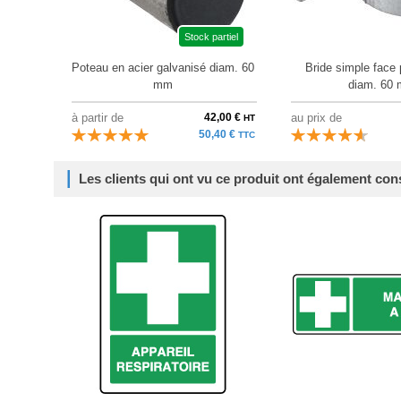
Stock partiel
Poteau en acier galvanisé diam. 60
Bride simple face 
mm
diam. 60
à partir de
42,00 €
au prix de
HT
50,40 €
TTC
Les clients qui ont vu ce produit ont également con