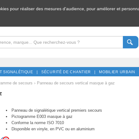
ookies pour réaliser des mesures d'audience, pour améliorer et personnal
T SIGNALÉTIQUE |
SÉCURITÉ DE CHANTIER |
MOBILIER URBAIN 
ramme de secours
›
Panneau de secours vertical masque à gaz
z
Panneau de signalétique vertical premiers secours
Pictogramme E003 masque à gaz
Conforme la norme ISO 7010
Disponible en vinyle, en PVC ou en aluminium