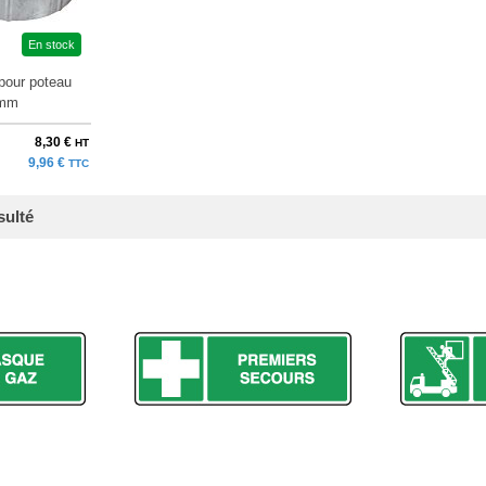
En stock
pour poteau
 mm
8,30 €
HT
9,96 €
TTC
sulté