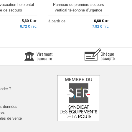
acuation horizontal
Panneau de premiers secours
Tro
re de secours
vertical téléphone d'urgence
5,60 €
à partir de
6,60 €
au pri
HT
HT
6,72 €
7,92 €
TTC
TTC
nder ?
es données
ies
ales de vente