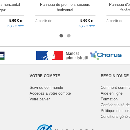
s horizontal
Panneau de premiers secours
Panneau d'év
gaz
horizontal
fenêt
5,60 €
à partir de
5,60 €
à partir de
HT
HT
6,72 €
6,72 €
TTC
TTC
VOTRE COMPTE
BESOIN D'AIDE
Suivi de commande
Comment comma
Accédez à votre compte
Aide en ligne
Votre panier
Formation
Confidentialité d
Politique de cook
Conditions génér