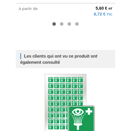
5,60 €
à partir de
à parti
HT
6,72 €
TTC
Les clients qui ont vu ce produit ont
également consulté