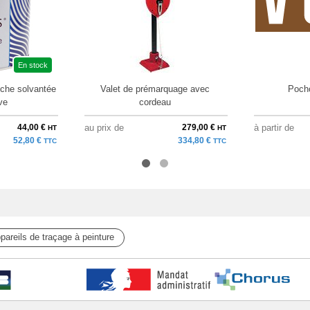
En stock
nche solvantée
Valet de prémarquage avec
Poch
ve
cordeau
44,00 €
au prix de
279,00 €
à partir de
HT
HT
52,80 €
334,80 €
TTC
TTC
pareils de traçage à peinture