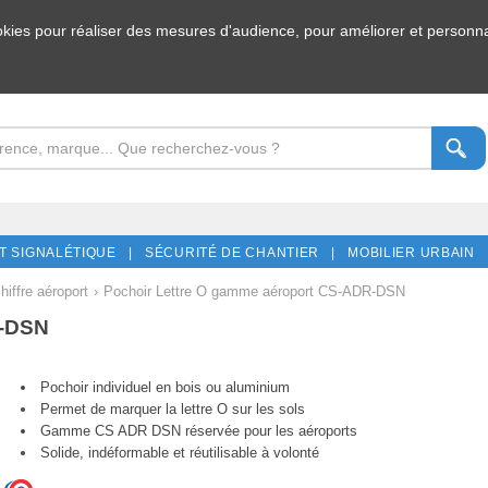
ookies pour réaliser des mesures d'audience, pour améliorer et personnal
T SIGNALÉTIQUE |
SÉCURITÉ DE CHANTIER |
MOBILIER URBAIN 
hiffre aéroport
›
Pochoir Lettre O gamme aéroport CS-ADR-DSN
R-DSN
Pochoir individuel en bois ou aluminium
Permet de marquer la lettre O sur les sols
Gamme CS ADR DSN réservée pour les aéroports
Solide, indéformable et réutilisable à volonté