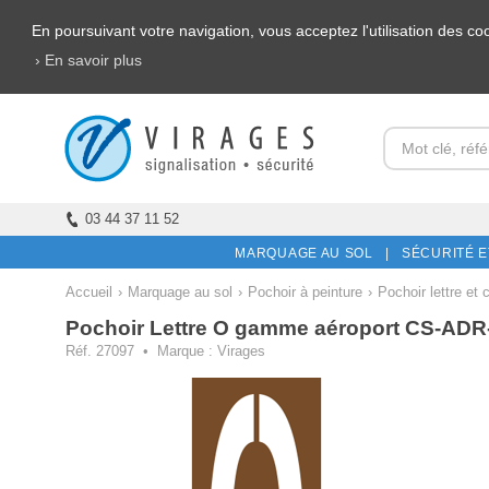
En poursuivant votre navigation, vous acceptez l'utilisation des c
› En savoir plus
03 44 37 11 52
MARQUAGE AU SOL |
SÉCURITÉ E
Accueil
›
Marquage au sol
›
Pochoir à peinture
›
Pochoir lettre et c
Pochoir Lettre O gamme aéroport CS-AD
Réf. 27097 • Marque : Virages