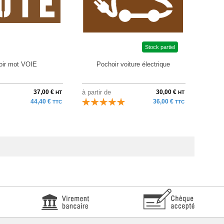
Stock partiel
oir mot VOIE
Pochoir voiture électrique
Peintu
37,00 €
à partir de
30,00 €
à parti
HT
HT
44,40 €
36,00 €
TTC
TTC