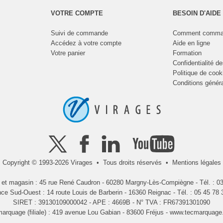
VOTRE COMPTE
BESOIN D'AIDE
Suivi de commande
Comment comma
Accédez à votre compte
Aide en ligne
Votre panier
Formation
Confidentialité d
Politique de cook
Conditions génér
Copyright © 1993-2026 Virages • Tous droits réservés •
Mentions légales
l et magasin : 45 rue René Caudron - 60280 Margny-Lès-Compiègne - Tél. : 03
ce Sud-Ouest : 14 route Louis de Barberin - 16360 Reignac - Tél. : 05 45 78 
SIRET : 39130109000042 - APE : 4669B - N° TVA : FR67391301090
arquage (filiale) : 419 avenue Lou Gabian - 83600 Fréjus -
www.tecmarquage