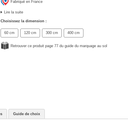
Fabriqué en France
Lire la suite
Choisissez la dimension :
60 cm
120 cm
300 cm
400 cm
Retrouver ce produit page 77 du guide du marquage au sol
es
Guide de choix