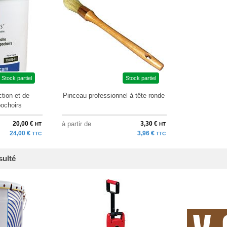
Stock partiel
Stock partiel
tion et de
Pinceau professionnel à tête ronde
pochoirs
20,00 €
à partir de
3,30 €
HT
HT
24,00 €
3,96 €
TTC
TTC
sulté