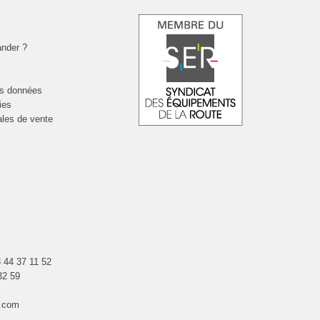
nder ?
es données
ies
ales de vente
 44 37 11 52
32 59
.com