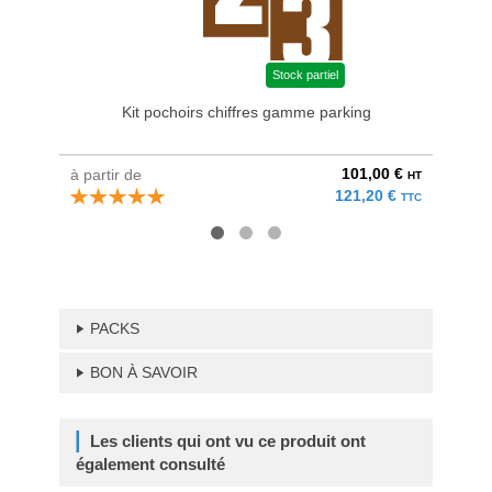
Stock partiel
Kit pochoirs chiffres gamme parking
Graiss
101,00 €
à partir de
au pri
HT
121,20 €
TTC
PACKS
BON À SAVOIR
Les clients qui ont vu ce produit ont
également consulté