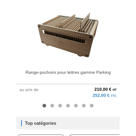
Range-pochoirs pour lettres gamme Parking
P
210,00 €
au prix de
au pri
HT
252,00 €
TTC
Top catégories