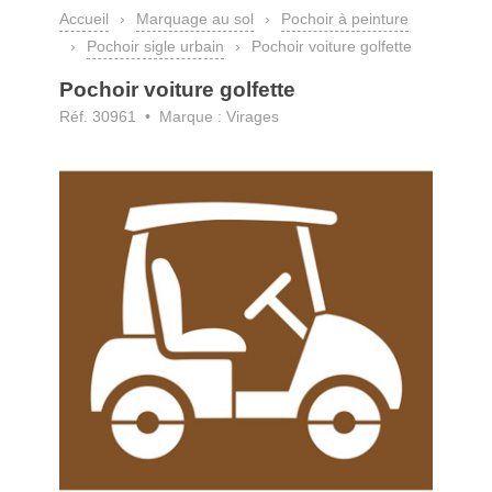
Accueil
›
Marquage au sol
›
Pochoir à peinture
›
Pochoir sigle urbain
›
Pochoir voiture golfette
Pochoir voiture golfette
Réf. 30961 • Marque : Virages