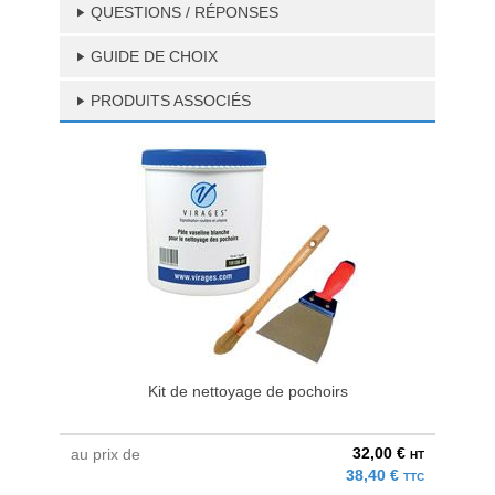
QUESTIONS / RÉPONSES
GUIDE DE CHOIX
PRODUITS ASSOCIÉS
Kit de nettoyage de pochoirs
Graiss
32,00 €
au prix de
au pri
HT
38,40 €
TTC