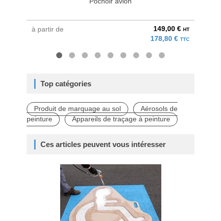
Pochoir avion
149,00 €
à partir de
à parti
HT
178,80 €
TTC
Top catégories
Produit de marquage au sol
Aérosols de
peinture
Appareils de traçage à peinture
Ces articles peuvent vous intéresser