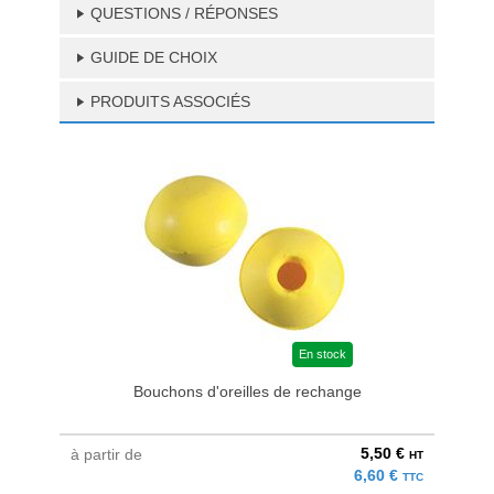
QUESTIONS / RÉPONSES
GUIDE DE CHOIX
PRODUITS ASSOCIÉS
En stock
Bouchons d'oreilles de rechange
Pan
5,50 €
à partir de
à parti
HT
6,60 €
TTC