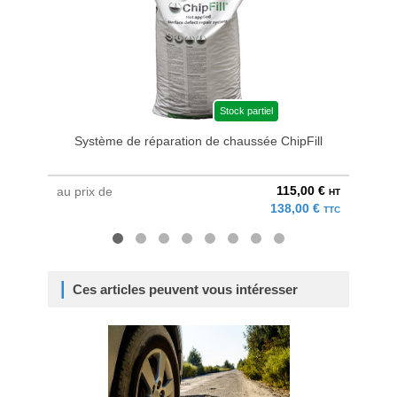
Stock partiel
Système de réparation de chaussée ChipFill
115,00 €
au prix de
au pri
HT
138,00 €
TTC
Ces articles peuvent vous intéresser