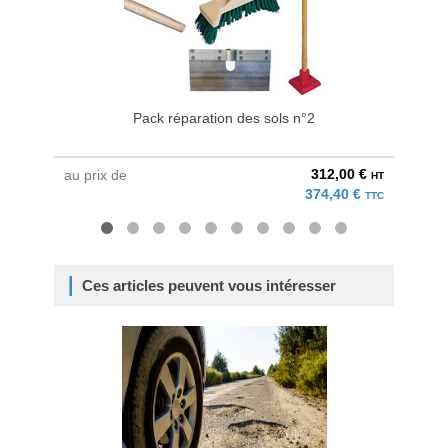
Pack réparation des sols n°2
312,00 €
au prix de
au pri
HT
374,40 €
TTC
Ces articles peuvent vous intéresser