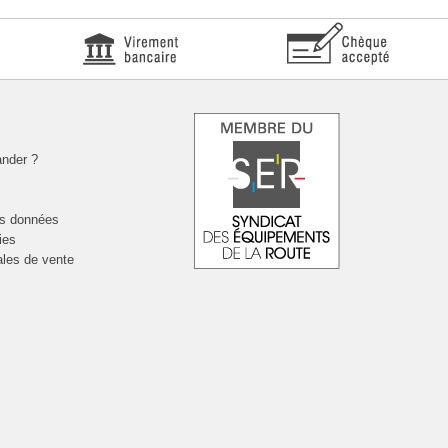
nder ?
es données
ies
ales de vente