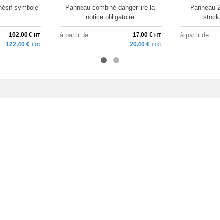
ésif symbole
Panneau combiné danger lire la
Panneau 2
notice obligatoire
stock
102,00 €
à partir de
17,00 €
à partir de
HT
HT
122,40 €
20,40 €
TTC
TTC