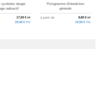
 symboles danger
Pictogramme d'interdiction
Prot
age radioactif
générale
17,00 €
à partir de
8,80 €
au pri
HT
HT
20,40 €
10,56 €
TTC
TTC