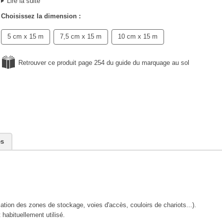
Lire la suite
Choisissez la dimension :
5 cm x 15 m
7,5 cm x 15 m
10 cm x 15 m
Retrouver ce produit page 254 du guide du marquage au sol
es
isation des zones de stockage, voies d'accès, couloirs de chariots...).
habituellement utilisé.