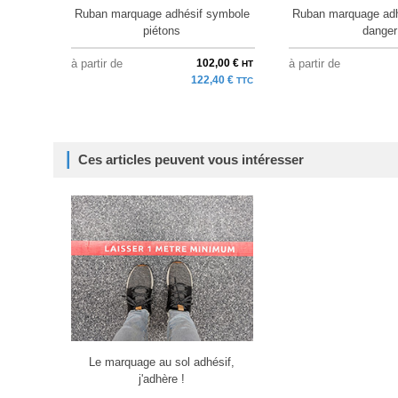
Ruban marquage adhésif symbole
Ruban marquage adh
piétons
danger
à partir de
102,00 €
à partir de
HT
122,40 €
TTC
Ces articles peuvent vous intéresser
Le marquage au sol adhésif,
j'adhère !