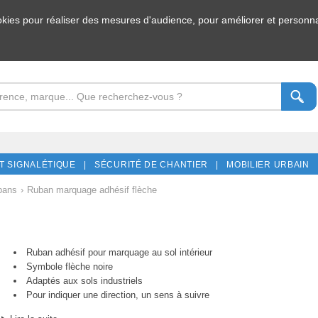
ookies pour réaliser des mesures d'audience, pour améliorer et personnal
T SIGNALÉTIQUE |
SÉCURITÉ DE CHANTIER |
MOBILIER URBAIN 
bans
›
Ruban marquage adhésif flèche
Ruban adhésif pour marquage au sol intérieur
Symbole flèche noire
Adaptés aux sols industriels
Pour indiquer une direction, un sens à suivre