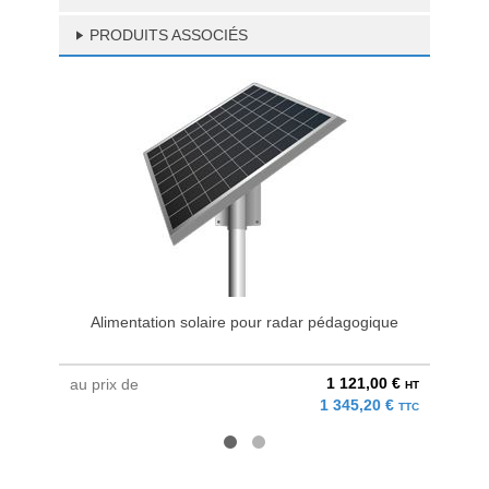
PRODUITS ASSOCIÉS
Alimentation solaire pour radar pédagogique
Ali
1 121,00 €
au prix de
au pri
HT
1 345,20 €
TTC