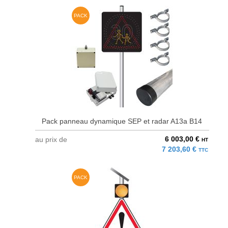
PACK
Pack panneau dynamique SEP et radar A13a B14
6 003,00 €
au prix de
HT
7 203,60 €
TTC
PACK