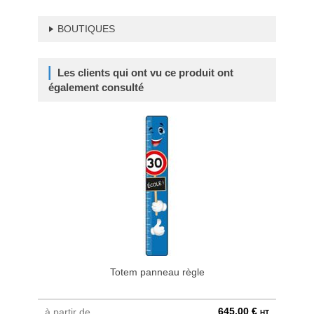
BOUTIQUES
Les clients qui ont vu ce produit ont
également consulté
Totem panneau règle
C
645,00 €
à partir de
à parti
HT