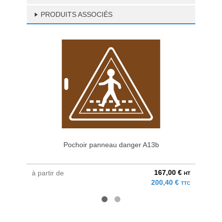
PRODUITS ASSOCIÉS
Pochoir panneau danger A13b
Pa
167,00 €
à partir de
à parti
HT
200,40 €
TTC