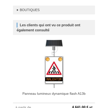
BOUTIQUES
Les clients qui ont vu ce produit ont
également consulté
Panneau lumineux dynamique flash A13b
Pa
4 641,00 €
à partir de
au pri
HT