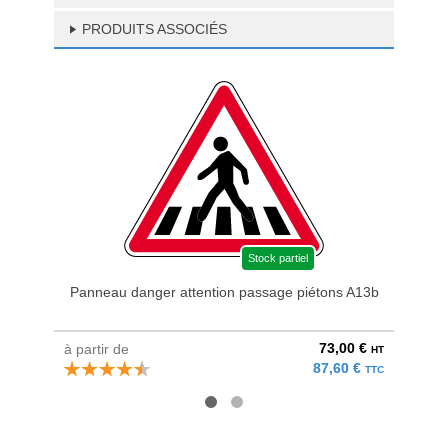
PRODUITS ASSOCIÉS
Stock partiel
Panneau danger attention passage piétons A13b
73,00 €
à partir de
à parti
HT
87,60 €
TTC