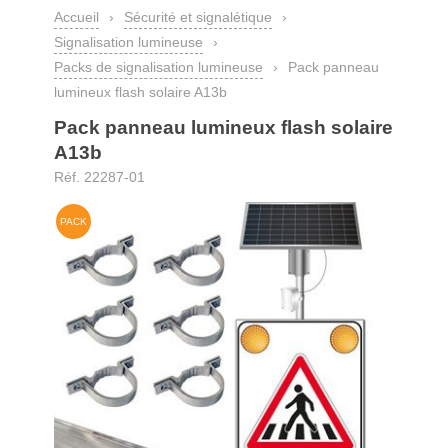
Accueil
›
Sécurité et signalétique
›
Signalisation lumineuse
›
Packs de signalisation lumineuse
›
Pack panneau
lumineux flash solaire A13b
Pack panneau lumineux flash solaire
A13b
Réf. 22287-01
PACK