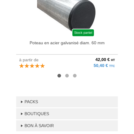
Stock partiel
Poteau en acier galvanisé diam. 60 mm
Bri
42,00 €
à partir de
au pri
HT
50,40 €
TTC
PACKS
BOUTIQUES
BON À SAVOIR