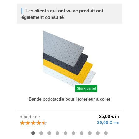
Les clients qui ont vu ce produit ont
également consulté
Stock partiel
Bande podotactile pour l'extérieur à coller
25,00 €
à partir de
à parti
HT
30,00 €
TTC