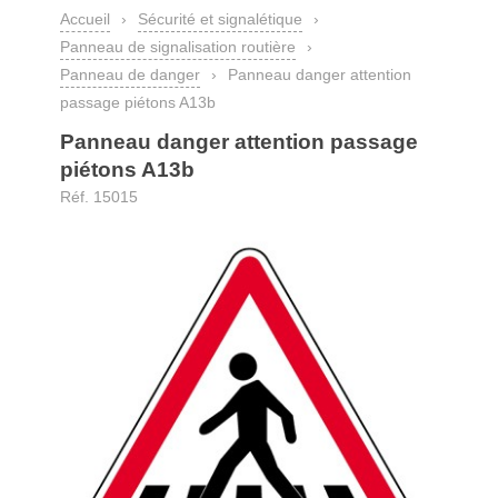
Accueil
›
Sécurité et signalétique
›
Panneau de signalisation routière
›
Panneau de danger
›
Panneau danger attention
passage piétons A13b
Panneau danger attention passage
piétons A13b
Réf. 15015