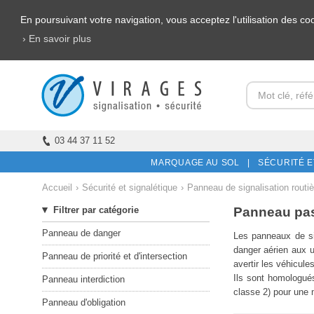
En poursuivant votre navigation, vous acceptez l'utilisation des c
› En savoir plus
03 44 37 11 52
MARQUAGE AU SOL |
SÉCURITÉ E
Accueil
›
Sécurité et signalétique
›
Panneau de signalisation routiè
Panneau pas
Filtrer par catégorie
Panneau de danger
Les
panneaux de si
danger aérien aux u
Panneau de priorité et d'intersection
avertir les véhicule
Ils sont homologués
Panneau interdiction
classe 2) pour une me
Panneau d'obligation