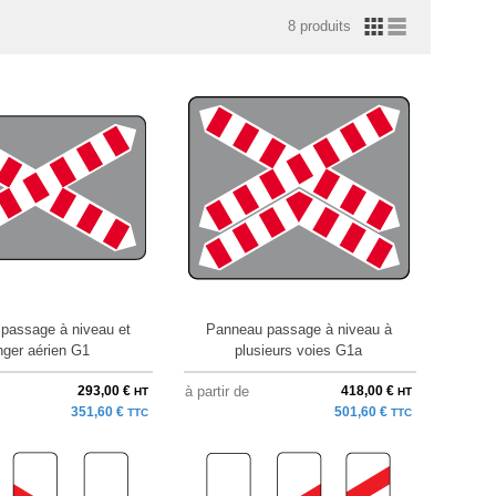
8 produits
passage à niveau et
Panneau passage à niveau à
nger aérien G1
plusieurs voies G1a
293,00 €
à partir de
418,00 €
HT
HT
351,60 €
501,60 €
TTC
TTC