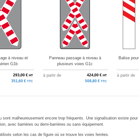
age à niveau et
Panneau passage à niveau à
Balise pou
aérien G1b
plusieurs voies G1c
293,00 €
à partir de
424,00 €
à partir de
HT
HT
351,60 €
508,80 €
TTC
TTC
u sont malheureusement encore trop fréquents. Une signalisation existe pour r
on, avec barrières ou demi-barrières ou sans équipement.
tilisés selon les cas de figure où se trouve les voies ferrées.