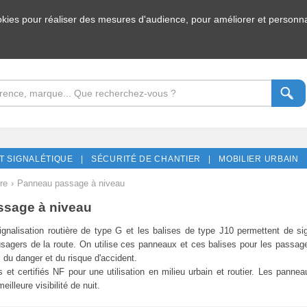
ookies pour réaliser des mesures d'audience, pour améliorer et personnal
T SIGNALÉTIQUE |
SÉCURITÉ DE CHANTIER |
MOBILIER URBAIN 
re
›
Panneau passage à niveau
sage à niveau
gnalisation routière
de type G et les balises de type J10 permettent de sig
sagers de la route. On utilise ces panneaux et ces balises pour les passage
s du danger et du risque d'accident.
 et certifiés NF pour une utilisation en milieu urbain et routier. Les panne
illeure visibilité de nuit.