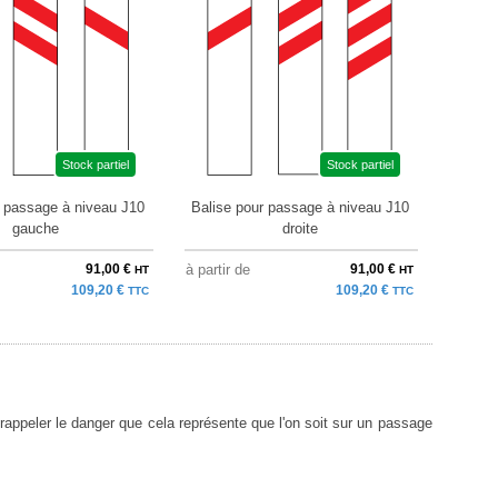
Stock partiel
Stock partiel
r passage à niveau J10
Balise pour passage à niveau J10
gauche
droite
91,00 €
à partir de
91,00 €
HT
HT
109,20 €
109,20 €
TTC
TTC
appeler le danger que cela représente que l'on soit sur un passage