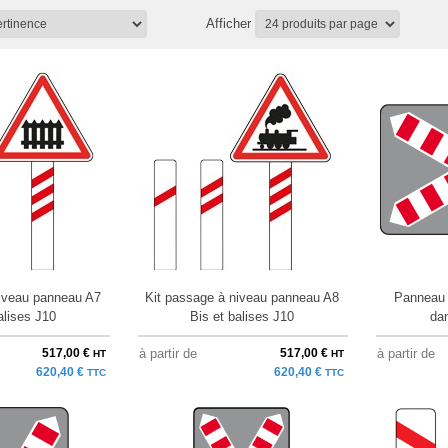
Afficher
niveau panneau A7
Kit passage à niveau panneau A8
Panneau 
alises J10
Bis et balises J10
da
517,00 €
à partir de
517,00 €
à partir de
HT
HT
620,40 €
620,40 €
TTC
TTC