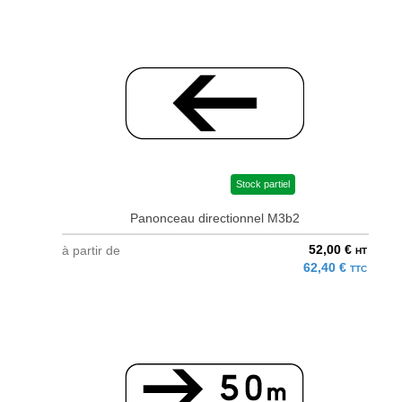
Stock partiel
Panonceau directionnel M3b2
52,00 €
à partir de
HT
62,40 €
TTC