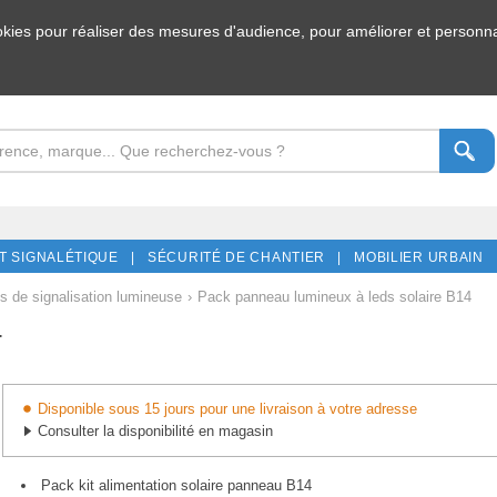
ookies pour réaliser des mesures d'audience, pour améliorer et personnal
T SIGNALÉTIQUE |
SÉCURITÉ DE CHANTIER |
MOBILIER URBAIN 
 de signalisation lumineuse
›
Pack panneau lumineux à leds solaire B14
4
Disponible sous 15 jours pour une livraison à votre adresse
Consulter la disponibilité en magasin
Pack kit alimentation solaire panneau B14