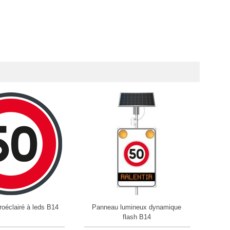
PACK
roéclairé à leds B14
Panneau lumineux dynamique
Pack 
flash B14