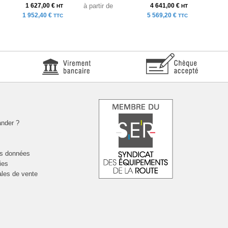
1 627,00 €
à partir de
4 641,00 €
au pri
HT
HT
1 952,40 €
5 569,20 €
TTC
TTC
nder ?
es données
ies
ales de vente