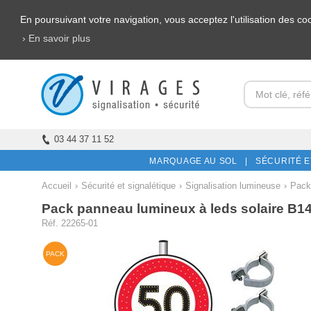
En poursuivant votre navigation, vous acceptez l'utilisation des c
› En savoir plus
03 44 37 11 52
MARQUAGE AU SOL |
SÉCURITÉ E
Accueil
›
Sécurité et signalétique
›
Signalisation lumineuse
›
Packs
Pack panneau lumineux à leds solaire B1
Réf. 22265-01
PACK