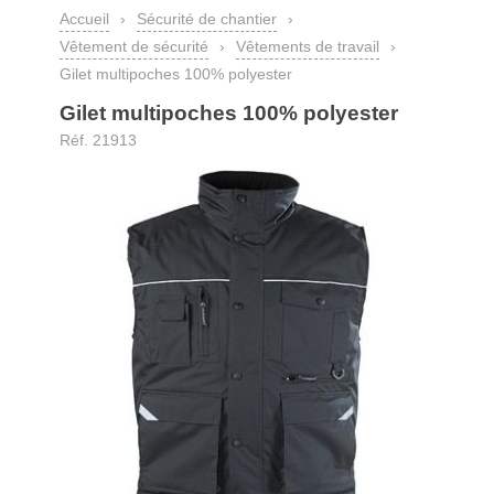
Accueil
›
Sécurité de chantier
›
Vêtement de sécurité
›
Vêtements de travail
›
Gilet multipoches 100% polyester
Gilet multipoches 100% polyester
Réf. 21913