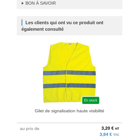
BON À SAVOIR
Les clients qui ont vu ce produit ont
également consulté
En stock
Gilet de signalisation haute visibilité
3,20 €
au prix de
à parti
HT
3,84 €
TTC