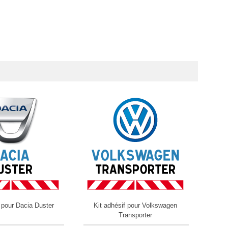
f pour Dacia Duster
Kit adhésif pour Volkswagen
Kit ad
Transporter