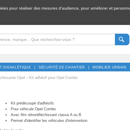
ookies pour réaliser des mesures d'audience, pour améliorer et personnal
T SIGNALÉTIQUE |
SÉCURITÉ DE CHANTIER |
MOBILIER URBAIN 
chissante Opel
›
Kit adhésif pour Opel Combo
Kit prédécoupé d'adhésifs
Pour véhicule Opel Combo
Avec film rétroréfléchissant classe A ou B
Permet d'identifier les véhicules d'intervention