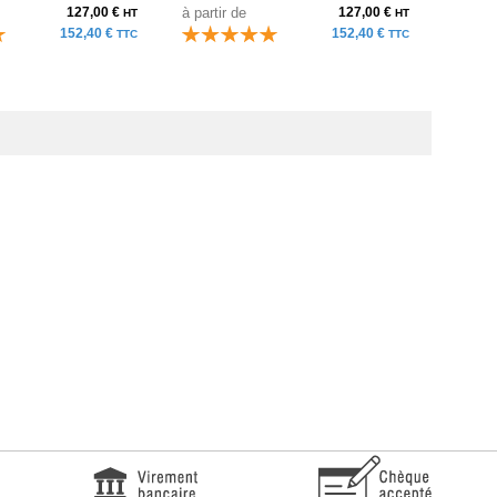
127,00 €
à partir de
127,00 €
à parti
HT
HT
152,40 €
152,40 €
TTC
TTC