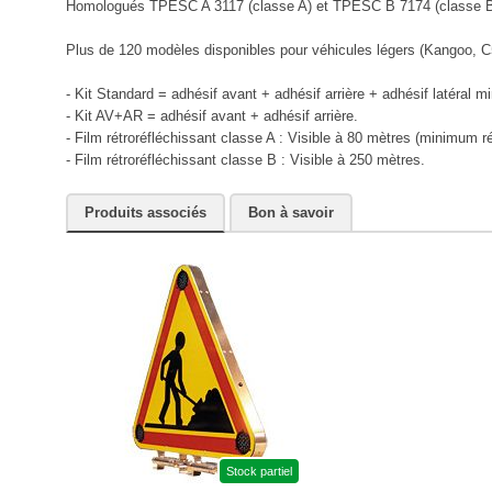
Homologués TPESC A 3117 (classe A) et TPESC B 7174 (classe B
Plus de 120 modèles disponibles pour véhicules légers (Kangoo, C5, 3
- Kit Standard = adhésif avant + adhésif arrière + adhésif latéral mi
- Kit AV+AR = adhésif avant + adhésif arrière.
- Film rétroréfléchissant classe A : Visible à 80 mètres (minimum r
- Film rétroréfléchissant classe B : Visible à 250 mètres.
Produits associés
Bon à savoir
Stock partiel