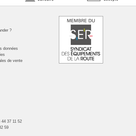
nder ?
es données
ies
ales de vente
 44 37 11 52
32 59