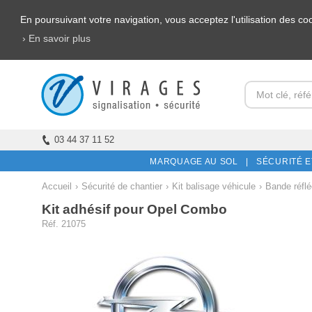
En poursuivant votre navigation, vous acceptez l'utilisation des c
› En savoir plus
03 44 37 11 52
MARQUAGE AU SOL |
SÉCURITÉ E
Accueil
›
Sécurité de chantier
›
Kit balisage véhicule
›
Bande réflé
Kit adhésif pour Opel Combo
Réf. 21075