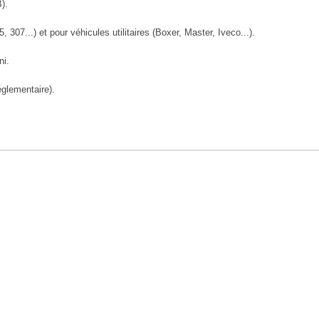
).
07...) et pour véhicules utilitaires (Boxer, Master, Iveco...).
ni.
églementaire).