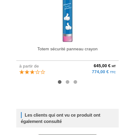
Totem sécurité panneau crayon
Pack f
645,00 €
à partir de
au pri
HT
774,00 €
TTC
Les clients qui ont vu ce produit ont
également consulté