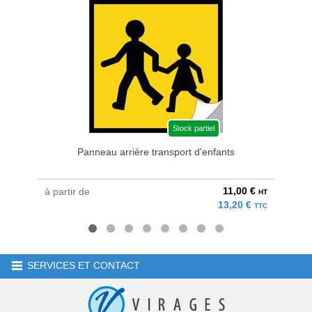
Stock partiel
Panneau arrière transport d'enfants
11,00 €
à partir de
à parti
HT
13,20 €
TTC
SERVICES ET CONTACT