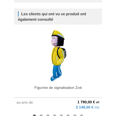
Les clients qui ont vu ce produit ont
également consulté
Figurine de signalisation Zoé
1 790,00 €
au prix de
au pri
HT
2 148,00 €
TTC