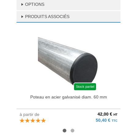
OPTIONS
PRODUITS ASSOCIÉS
Stock partiel
Poteau en acier galvanisé diam. 60 mm
Bri
42,00 €
à partir de
au pri
HT
50,40 €
TTC