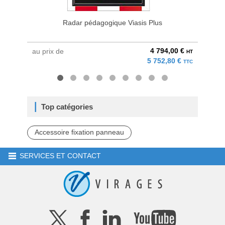
Radar pédagogique Viasis Plus
P
4 794,00 €
au prix de
à parti
HT
5 752,80 €
TTC
Top catégories
Accessoire fixation panneau
SERVICES ET CONTACT