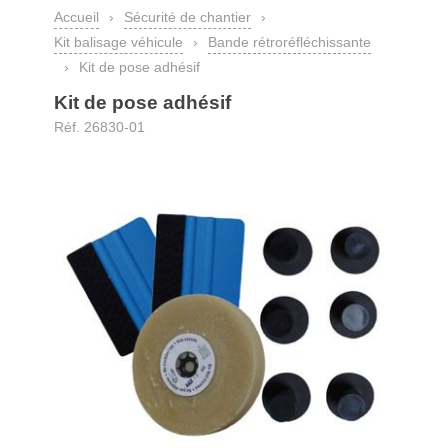
Accueil
›
Sécurité de chantier
›
Kit balisage véhicule
›
Bande rétroréfléchissante
›
Kit de pose adhésif
Kit de pose adhésif
Réf. 26830-01