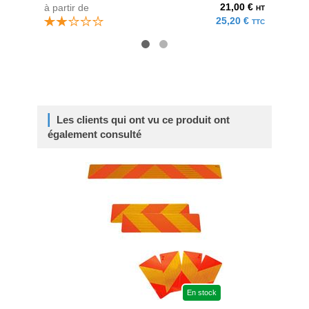
21,00 €
à partir de
à parti
HT
25,20 €
TTC
Les clients qui ont vu ce produit ont
également consulté
En stock