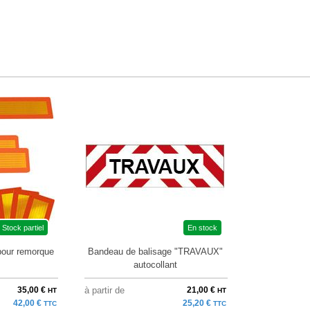
Stock partiel
En stock
pour remorque
Bandeau de balisage "TRAVAUX"
autocollant
35,00 €
à partir de
21,00 €
HT
HT
42,00 €
25,20 €
TTC
TTC