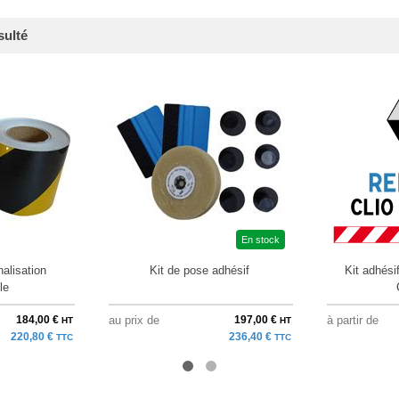
sulté
En stock
nalisation
Kit de pose adhésif
Kit adhési
le
184,00 €
au prix de
197,00 €
à partir de
HT
HT
220,80 €
236,40 €
TTC
TTC