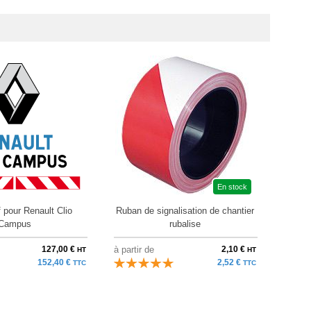
En stock
f pour Renault Clio
Ruban de signalisation de chantier
Ruban
Campus
rubalise
127,00 €
à partir de
2,10 €
au pri
HT
HT
152,40 €
2,52 €
TTC
TTC