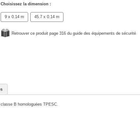
Choisissez la dimension :
9 x 0.14 m
45.7 x 0.14 m
Retrouver ce produit page 316 du guide des équipements de sécurité
es
es, classe B homologuées TPESC.