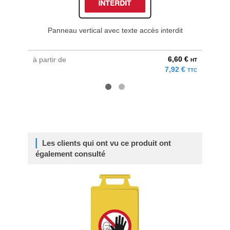
Panneau vertical avec texte accès interdit
Barrièr
6,60 €
à partir de
à parti
HT
7,92 €
TTC
Les clients qui ont vu ce produit ont
également consulté