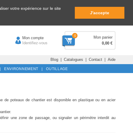
iser votre expérience sur le site
J'accepte
0
Mon panier
Mon compte
Identifiez-vous
0,00 €
Blog
|
Catalogues
|
Contact
|
Aide
|
ENVIRONNEMENT |
OUTILLAGE
e de poteaux de chantier est disponible en plastique ou en acier
antier.
définir une zone de passage, ou signaler un périmètre interdit au