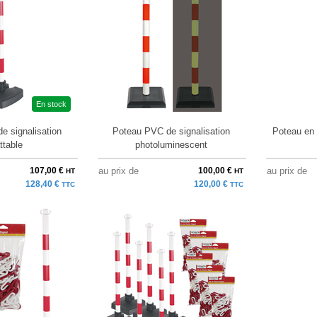
En stock
e signalisation
Poteau PVC de signalisation
Poteau en 
ttable
photoluminescent
107,00 €
au prix de
100,00 €
au prix de
HT
HT
128,40 €
120,00 €
TTC
TTC