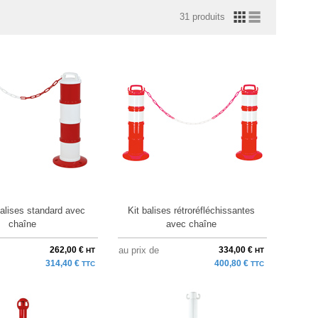
31 produits
balises standard avec
Kit balises rétroréfléchissantes
chaîne
avec chaîne
262,00 €
au prix de
334,00 €
HT
HT
314,40 €
400,80 €
TTC
TTC