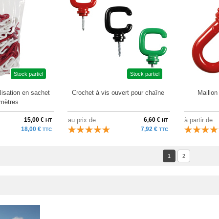
Stock partiel
Stock partiel
lisation en sachet
Crochet à vis ouvert pour chaîne
Maillon
 mètres
15,00 €
au prix de
6,60 €
à partir de
HT
HT
18,00 €
7,92 €
TTC
TTC
1
2