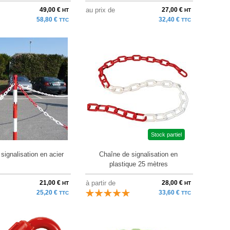
49,00 €
au prix de
27,00 €
HT
HT
58,80 €
32,40 €
TTC
TTC
Stock partiel
signalisation en acier
Chaîne de signalisation en
plastique 25 mètres
21,00 €
à partir de
28,00 €
HT
HT
25,20 €
33,60 €
TTC
TTC