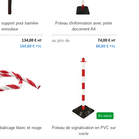
support pour barrière
Poteau d'information avec porte
enrouleur
document A4
134,00 €
au prix de
74,00 €
HT
HT
160,80 €
88,80 €
TTC
TTC
En stock
balisage blanc et rouge
Poteau de signalisation en PVC sur
socle