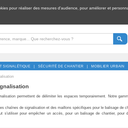
ookies pour réaliser des mesures d'audience, pour améliorer et personnal
T SIGNALÉTIQUE |
SÉCURITÉ DE CHANTIER |
MOBILIER URBAIN 
alisation
gnalisation
nalisation permettent de délimiter les espaces temporairement. Notre gamm
 des chaînes de signalisation et des maillons spécifiques pour le balisage de ch
t s'utiliser pour empêcher un accès, pour un
balisage de chantier
, pour 