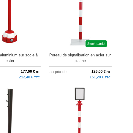
Stock partiel
aluminium sur socle à
Poteau de signalisation en acier sur
lester
platine
177,00 €
au prix de
126,00 €
HT
HT
212,40 €
151,20 €
TTC
TTC