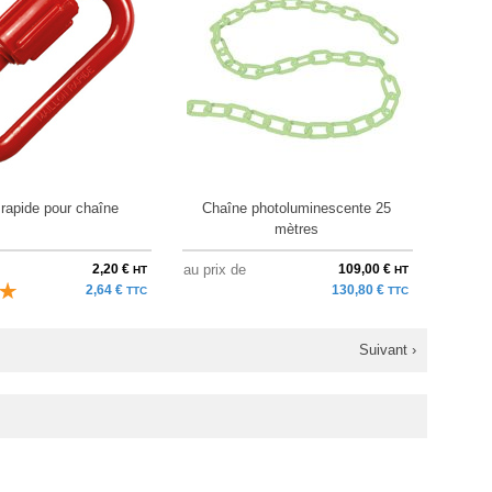
 rapide pour chaîne
Chaîne photoluminescente 25
mètres
2,20 €
au prix de
109,00 €
HT
HT
2,64 €
130,80 €
TTC
TTC
Suivant ›