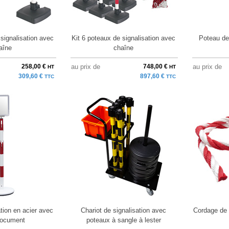
 signalisation avec
Kit 6 poteaux de signalisation avec
Poteau de 
aîne
chaîne
258,00 €
au prix de
748,00 €
au prix de
HT
HT
309,60 €
897,60 €
TTC
TTC
tion en acier avec
Chariot de signalisation avec
Cordage de 
document
poteaux à sangle à lester