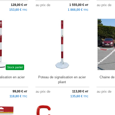
128,00 €
au prix de
1 555,00 €
au prix de
HT
HT
153,60 €
1 866,00 €
TTC
TTC
Stock partiel
lisation en acier
Poteau de signalisation en acier
Chaine de 
pliant
99,00 €
au prix de
113,00 €
au prix de
HT
HT
118,80 €
135,60 €
TTC
TTC