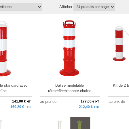
Afficher
le standard avec
Balise modulable
Kit de 2 
aîne
rétroréfléchissante chaîne
141,00 €
au prix de
177,00 €
au prix de
HT
HT
169,20 €
212,40 €
TTC
TTC