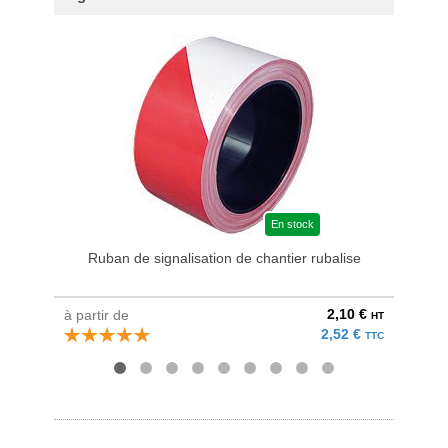
En stock
Ruban de signalisation de chantier rubalise
Cô
2,10 €
à partir de
à parti
HT
2,52 €
TTC