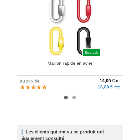
En stock
Maillon rapide en acier
14,00 €
au prix de
au pri
HT
16,80 €
TTC
Les clients qui ont vu ce produit ont
également consulté