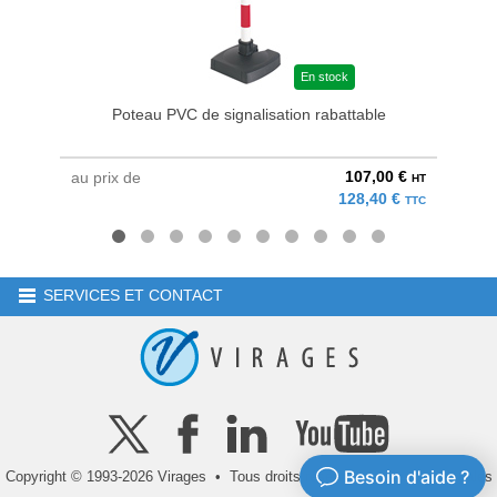
En stock
Poteau PVC de signalisation rabattable
Pote
107,00 €
au prix de
au pri
HT
128,40 €
TTC
SERVICES ET CONTACT
Copyright © 1993-2026 Virages • Tous droits réservés •
Mentions légales