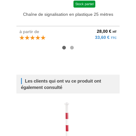
Stock partiel
Chaîne de signalisation en plastique 25 mètres
Chaî
28,00 €
à partir de
à parti
HT
33,60 €
TTC
Les clients qui ont vu ce produit ont
également consulté