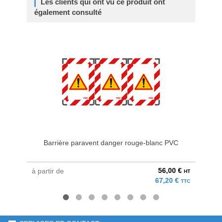
Les clients qui ont vu ce produit ont
également consulté
Barrière paravent danger rouge-blanc PVC
Ba
56,00 €
à partir de
à parti
HT
67,20 €
TTC