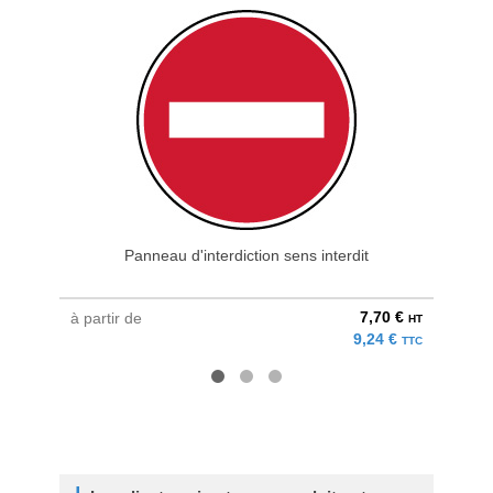
Panneau d'interdiction sens interdit
K
7,70 €
à partir de
à parti
HT
9,24 €
TTC