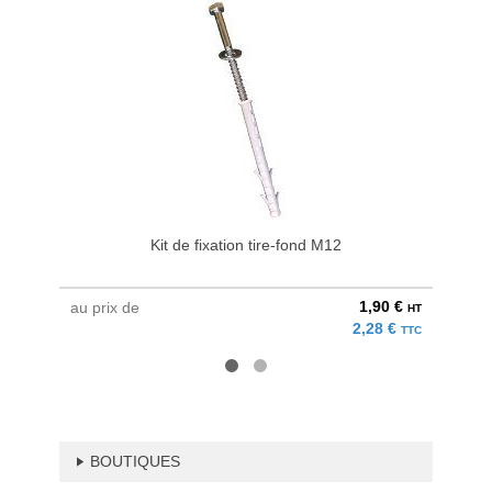
Kit de fixation tire-fond M12
Fac
1,90 €
au prix de
à parti
HT
2,28 €
TTC
BOUTIQUES