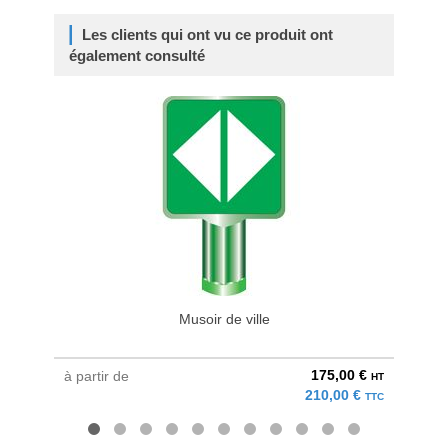
Les clients qui ont vu ce produit ont
également consulté
Musoir de ville
Pann
175,00 €
à partir de
à parti
HT
210,00 €
TTC