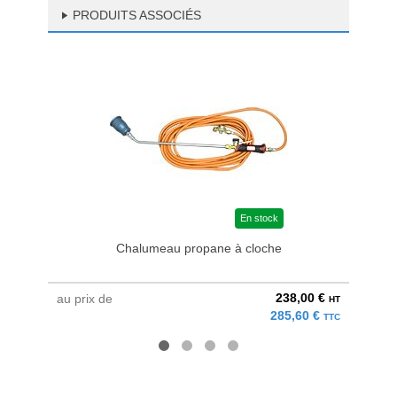
PRODUITS ASSOCIÉS
En stock
Chalumeau propane à cloche
238,00 €
au prix de
au pri
HT
285,60 €
TTC