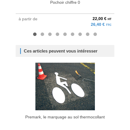
Pochoir chiffre 0
22,00 €
à partir de
à parti
HT
26,40 €
TTC
Ces articles peuvent vous intéresser
Premark, le marquage au sol thermocollant