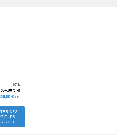
Total
 364,00 €
HT
836,80 €
TTC
TER CES
RTICLES
 PANIER