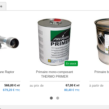
os
En stock
ne Raptor
Primaire mono-composant
Primaire b
THERMO PRIMER
566,00 €
au prix de
67,00 €
à partir de
HT
HT
679,20 €
80,40 €
TTC
TTC