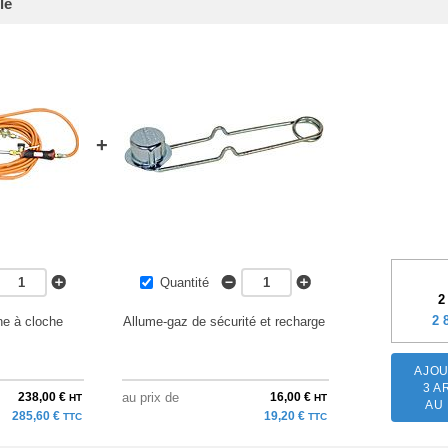
le
+
Quantité
2
2 
e à cloche
Allume-gaz de sécurité et recharge
AJOU
3 A
238,00 €
au prix de
16,00 €
HT
HT
AU
285,60 €
19,20 €
TTC
TTC