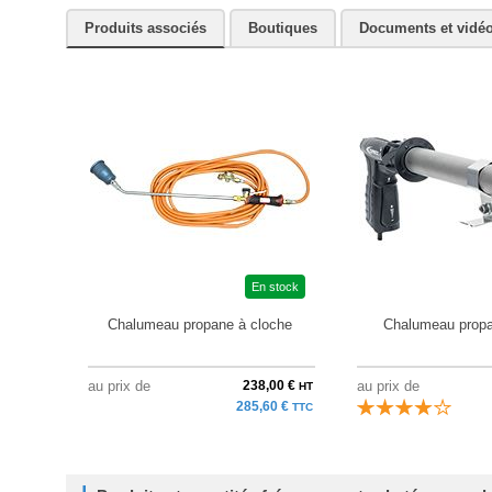
Produits associés
Boutiques
Documents et vidé
En stock
Chalumeau propane à cloche
Chalumeau propa
au prix de
238,00 €
au prix de
HT
285,60 €
TTC