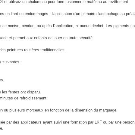
 et utilisez un chalumeau pour faire fusionner le matériau au revêtement.
es en liant ou endommagés : l'application d'un primaire d'accrochage au pré
ce nocive, pendant ou après l'application, ni aucun déchet. Les pigments so
ade et permet aux enfants de jouer en toute sécurité.
s peintures routières traditionnelles.
s suivantes :
es.
 les fentes ont disparu.
minutes de refroidissement.
 un ou plusieurs morceaux en fonction de la dimension du marquage.
isée par des applicateurs ayant suivi une formation par LKF ou par une person
e.