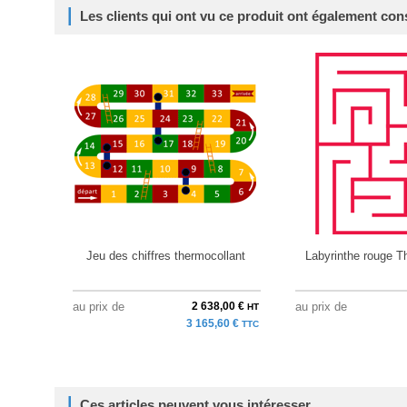
Les clients qui ont vu ce produit ont également con
Jeu des chiffres thermocollant
Labyrinthe rouge T
au prix de
2 638,00 €
au prix de
HT
3 165,60 €
TTC
Ces articles peuvent vous intéresser