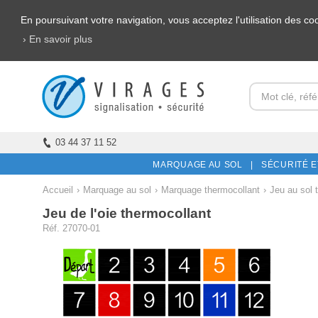
En poursuivant votre navigation, vous acceptez l'utilisation des c
› En savoir plus
03 44 37 11 52
MARQUAGE AU SOL |
SÉCURITÉ E
Accueil
›
Marquage au sol
›
Marquage thermocollant
›
Jeu au sol 
Jeu de l'oie thermocollant
Réf. 27070-01