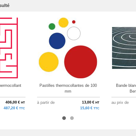
sulté
hermocollant
Pastilles thermocollantes de 100
Bande blan
mm
Ben
406,00 €
à partir de
13,00 €
au prix de
HT
HT
487,20 €
15,60 €
TTC
TTC