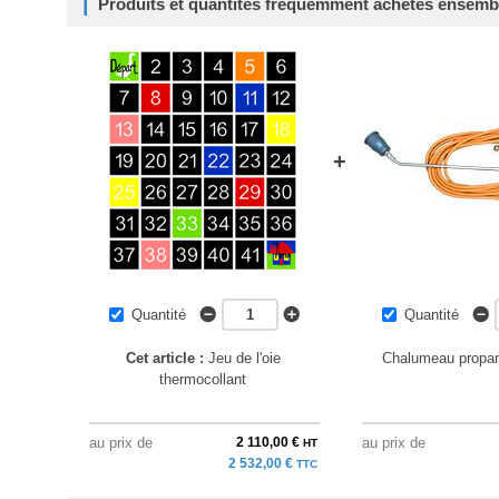
Produits et quantités fréquemment achetés ensemb
+
Quantité
Quantité
Cet article :
Jeu de l'oie
Chalumeau propan
thermocollant
au prix de
2 110,00 €
au prix de
HT
2 532,00 €
TTC