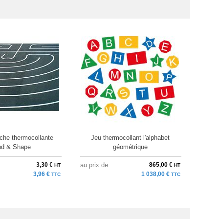
che thermocollante
Jeu thermocollant l'alphabet
Kit pé
d & Shape
géométrique
3,30 €
au prix de
865,00 €
au pri
HT
HT
3,96 €
1 038,00 €
TTC
TTC