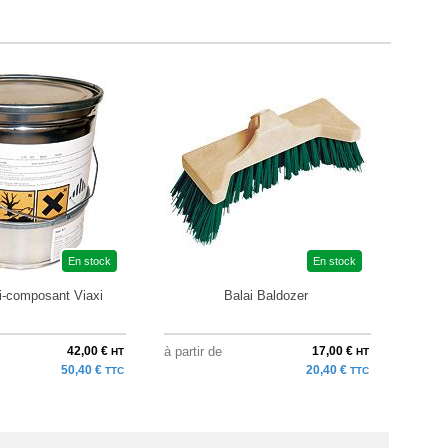
En stock
En stock
i-composant Viaxi
Balai Baldozer
Paire 
42,00 €
à partir de
17,00 €
au pri
HT
HT
50,40 €
20,40 €
TTC
TTC