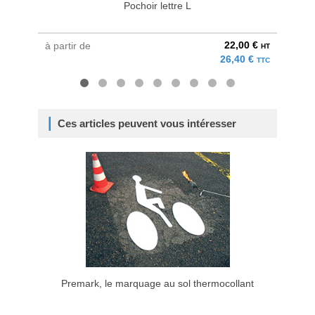
Pochoir lettre L
22,00 €
à partir de
à parti
HT
26,40 €
TTC
Ces articles peuvent vous intéresser
Premark, le marquage au sol thermocollant