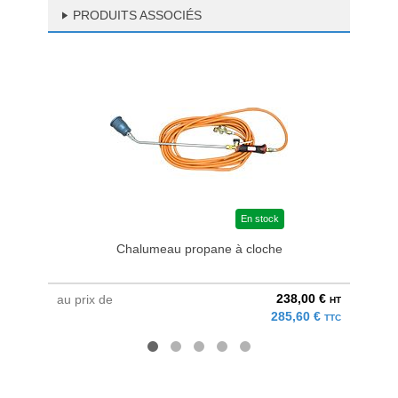
PRODUITS ASSOCIÉS
En stock
Chalumeau propane à cloche
238,00 €
au prix de
au pri
HT
285,60 €
TTC