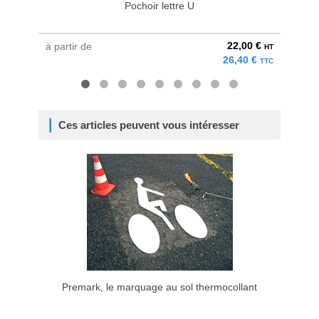
Pochoir lettre U
22,00 €
à partir de
à parti
HT
26,40 €
TTC
Ces articles peuvent vous intéresser
Premark, le marquage au sol thermocollant