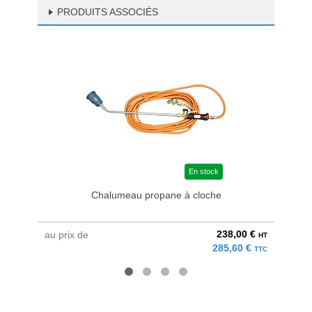
PRODUITS ASSOCIÉS
En stock
Chalumeau propane à cloche
238,00 €
au prix de
au pri
HT
285,60 €
TTC