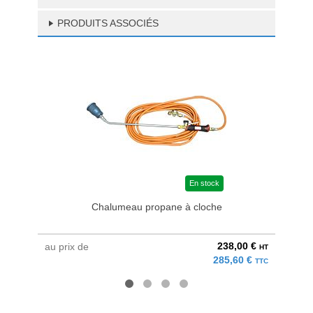
PRODUITS ASSOCIÉS
En stock
Chalumeau propane à cloche
238,00 €
au prix de
au pri
HT
285,60 €
TTC