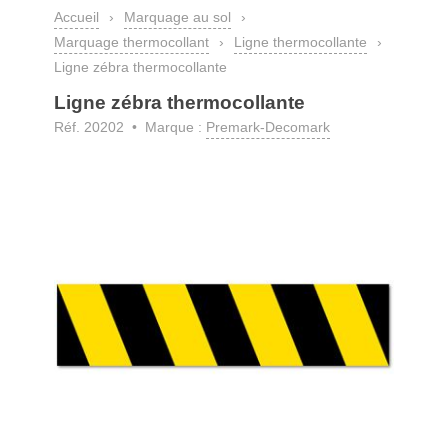
Accueil
›
Marquage au sol
›
Marquage thermocollant
›
Ligne thermocollante
›
Ligne zébra thermocollante
Ligne zébra thermocollante
Réf. 20202 • Marque :
Premark-Decomark