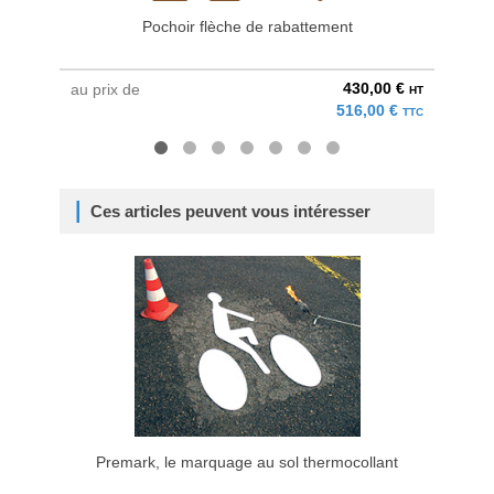
Pochoir flèche de rabattement
430,00 €
au prix de
à parti
HT
516,00 €
TTC
Ces articles peuvent vous intéresser
Premark, le marquage au sol thermocollant
Mar