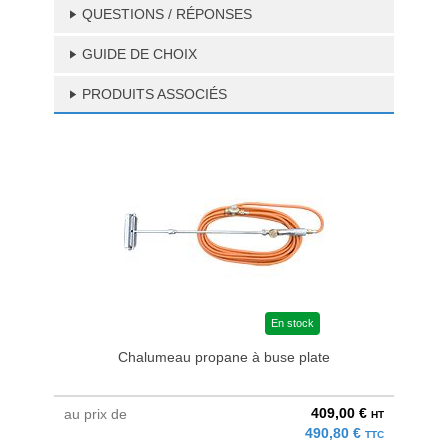
QUESTIONS / RÉPONSES
GUIDE DE CHOIX
PRODUITS ASSOCIÉS
En stock
Chalumeau propane à buse plate
409,00 €
au prix de
au pri
HT
490,80 €
TTC