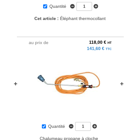
Quantité
Cet article :
Éléphant thermocollant
118,00 €
au prix de
HT
141,60 €
TTC
+
+
Quantité
Chalumeau propane à cloche