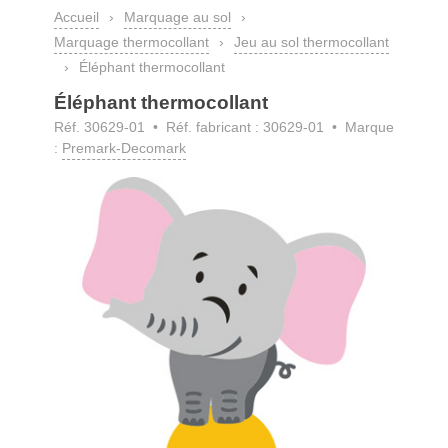
Accueil
›
Marquage au sol
›
Marquage thermocollant
›
Jeu au sol thermocollant
›
Éléphant thermocollant
Éléphant thermocollant
Réf. 30629-01
• Réf. fabricant : 30629-01 • Marque
:
Premark-Decomark