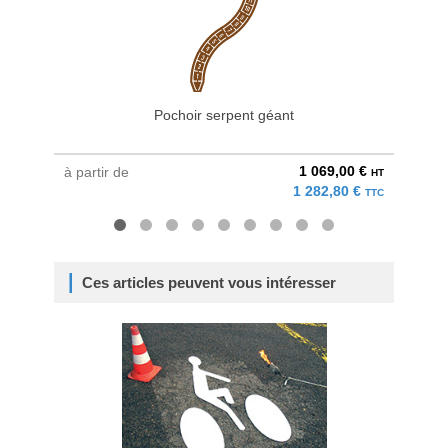
Pochoir serpent géant
P
1 069,00 €
à partir de
à parti
HT
1 282,80 €
TTC
Ces articles peuvent vous intéresser