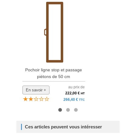
Pochoir ligne stop et passage
Po
piétons de 50 cm
au prix de
En savoir +
En 
222,00 €
HT
266,40 €
TTC
Ces articles peuvent vous intéresser