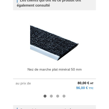
Les clients qui ont vu ce produit ont
également consulté
Nez de marche plat minéral 50 mm
80,00 €
au prix de
à parti
HT
96,00 €
TTC