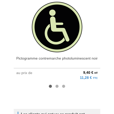
Pictogramme contremarche photoluminescent noir
Ban
9,40 €
au prix de
à parti
HT
11,28 €
TTC