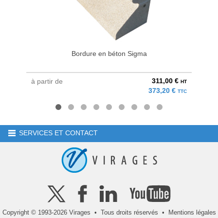
Bordure en béton Sigma
311,00 €
à partir de
à parti
HT
373,20 €
TTC
SERVICES ET CONTACT
Copyright © 1993-2026 Virages • Tous droits réservés •
Mentions légales